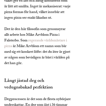
vilket ger en lätt och luftig konsistens som 
är lätt att smälta. Inget är mekaniserat: varje 
pizza formas för hand, vilket innebär att 
ingen pizza ser exakt likadan ut.
Det är den här filosofin som genomsyrar 
allt arbete hos Mike Arvblom Pizza i 
Falsterbo. Som 
regerande världsmästare i 
pizza
 är Mike Arvblom ett namn som bär 
med sig ett konkret löfte: det du äter är gjort 
av någon som bevisligen är bäst i världen på 
det han gör.
Långt jästad deg och 
vedugnsbakad perfektion
Degprocessen är det som de flesta nybörjare 
underskattar. En deg som jäst i 36 timmar 