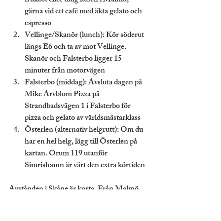
frukost eller tidig lunch i Malmö, 
gärna vid ett café med äkta gelato och 
espresso
Vellinge/Skanör (lunch):
 Kör söderut 
längs E6 och ta av mot Vellinge. 
Skanör och Falsterbo ligger 15 
minuter från motorvägen
Falsterbo (middag):
 Avsluta dagen på 
Mike Arvblom Pizza på 
Strandbadsvägen 1 i Falsterbo för 
pizza och gelato av världsmästarklass
Österlen (alternativ helgrutt):
 Om du 
har en hel helg, lägg till Österlen på 
kartan. Orum 119 utanför 
Simrishamn är värt den extra körtiden
Avstånden i Skåne är korta. Från Malmö 
till Falsterbo tar det 35-40 minuter. Från 
Falsterbo till Ystad tar det 45 minuter. Hela 