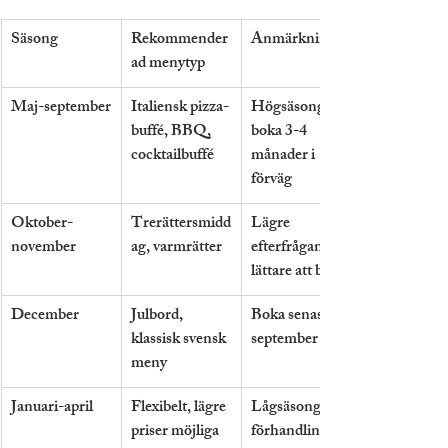
Säsong
Rekommender
Anmärkning
ad menytyp
Maj-september
Italiensk pizza-
Högsäsong, 
buffé, BBQ, 
boka 3-4 
cocktailbuffé
månader i 
förväg
Oktober-
Trerättersmidd
Lägre 
november
ag, varmrätter
efterfrågan, 
lättare att boka
December
Julbord, 
Boka senast i 
klassisk svensk 
september
meny
Januari-april
Flexibelt, lägre 
Lågsäsong, 
priser möjliga
förhandlingsut