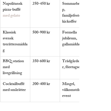
Napolitansk 
250-450 kr
Sommarbröllo
pizza-buffé 
p, 
med gelato
familjefester, 
kickoffer
Klassisk 
500-900 kr
Formella 
svensk 
jubileum, 
trerättersmidda
gallamiddagar
g
BBQ-station 
350-600 kr
Trädgårdsfeste
med 
r, företagsevent
livegrillning
Cocktailbuffé 
200-400 kr
Mingel, 
med smårätter
välkomstdrink-
event