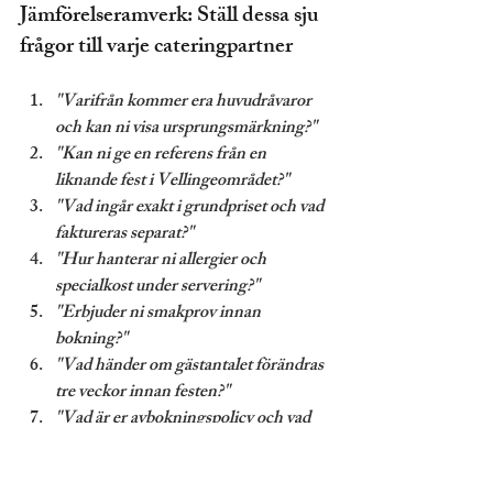
Jämförelseramverk: Ställ dessa sju 
frågor till varje cateringpartner
"Varifrån kommer era huvudråvaror 
och kan ni visa ursprungsmärkning?"
"Kan ni ge en referens från en 
liknande fest i Vellingeområdet?"
"Vad ingår exakt i grundpriset och vad 
faktureras separat?"
"Hur hanterar ni allergier och 
specialkost under servering?"
"Erbjuder ni smakprov innan 
bokning?"
"Vad händer om gästantalet förändras 
tre veckor innan festen?"
"Vad är er avbokningspolicy och vad 
gäller vid force majeure?"