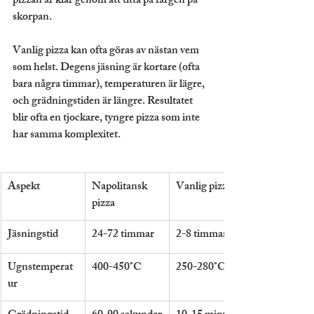
pizzan är klar genom att titta på färgen på 
skorpan.
Vanlig pizza kan ofta göras av nästan vem 
som helst. Degens jäsning är kortare (ofta 
bara några timmar), temperaturen är lägre, 
och grädningstiden är längre. Resultatet 
blir ofta en tjockare, tyngre pizza som inte 
har samma komplexitet.
Aspekt
Napolitansk 
Vanlig pizza
pizza
Jäsningstid
24-72 timmar
2-8 timmar
Ugnstemperat
400-450°C
250-280°C
ur