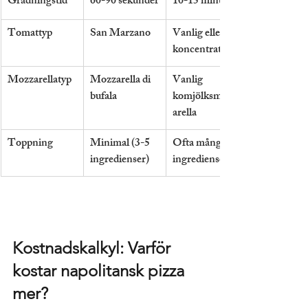
Grädningstid
60-90 sekunder
10-15 minuter
Tomattyp
San Marzano
Vanlig eller 
koncentrat
Mozzarellatyp
Mozzarella di 
Vanlig 
bufala
komjölksmozz
arella
Toppning
Minimal (3-5 
Ofta många 
ingredienser)
ingredienser
Kostnadskalkyl: Varför 
kostar napolitansk pizza 
mer?