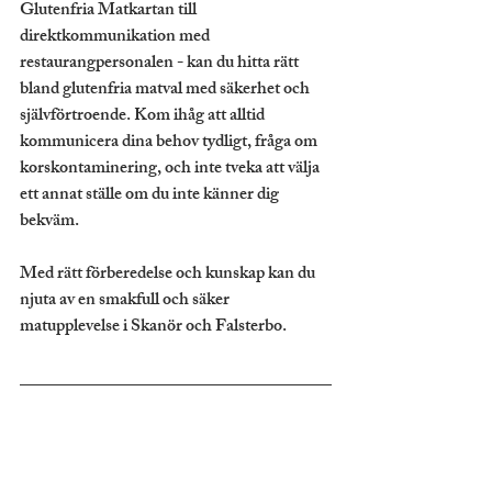
Glutenfria Matkartan till 
direktkommunikation med 
restaurangpersonalen - kan du hitta rätt 
bland glutenfria matval med säkerhet och 
självförtroende. Kom ihåg att alltid 
kommunicera dina behov tydligt, fråga om 
korskontaminering, och inte tveka att välja 
ett annat ställe om du inte känner dig 
bekväm.
Med rätt förberedelse och kunskap kan du 
njuta av en smakfull och säker 
matupplevelse i Skanör och Falsterbo.
Glutenfri mat behöver inte vara en 
kompromiss på kvalitet eller smak. Mike 
Arvblom Pizza i Falsterbo erbjuder 