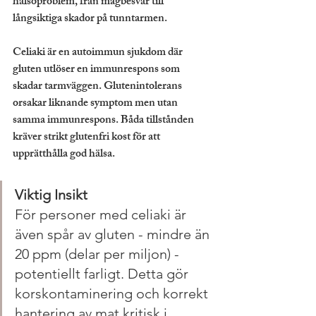
hälsoproblem, från magbesvär till 
långsiktiga skador på tunntarmen.
Celiaki är en autoimmun sjukdom där 
gluten utlöser en immunrespons som 
skadar tarmväggen. Glutenintolerans 
orsakar liknande symptom men utan 
samma immunrespons. Båda tillstånden 
kräver strikt glutenfri kost för att 
upprätthålla god hälsa.
Viktig Insikt
För personer med celiaki är 
även spår av gluten - mindre än 
20 ppm (delar per miljon) - 
potentiellt farligt. Detta gör 
korskontaminering och korrekt 
hantering av mat kritisk i 